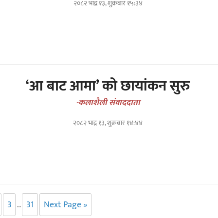
२०८२ भाद्र १३, शुक्रबार १५:३४
‘आ बाट आमा’ को छायांकन सुरु
-कलाशैली संवाददाता
२०८२ भाद्र १३, शुक्रबार १४:४४
3
31
Next Page »
…