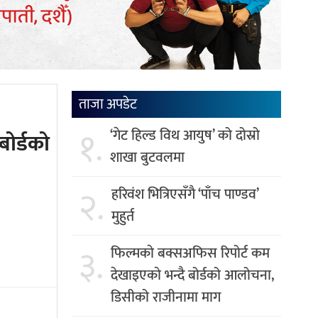
ताजा अपडेट
१.
‘गेट हिल्ड विथ आयुष’ को दोस्रो
बोर्डको
शाखा बुटवलमा
२.
हरिवंश भित्रिएसँगै ‘पाँच पाण्डव’
मुहुर्त
३.
फिल्मकाे बक्सअफिस रिपोर्ट कम
देखाइएकाे भन्दै बोर्डको आलोचना,
डिसीको राजीनामा माग