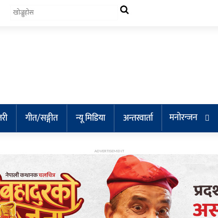
मनोरन्जन
लरी
गीत/सङ्गीत
न्यू मिडिया
अन्तरवार्ता
ADVERTISEMENT