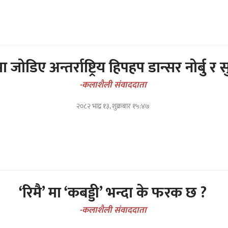
जोडिए अन्तर्राष्ट्रिय हिपहप डान्सर नोर्बु र स
-कलाशैली संवाददाता
२०८२ भाद्र १३, शुक्रबार १५:४७
‘रिमै’ मा ‘कबड्डी’ भन्दा के फरक छ ?
-कलाशैली संवाददाता