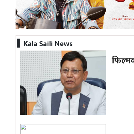
मिडिया
अन्तरवार्ता
मनोरन्जन
Kala Saili News
फिल्मक