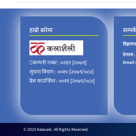
हाम्रो बारेमा
सम्पर्
विज्ञाप
ठेगाना :
कम्पनी नम्बर : ०२१२ [२०७९]
Email 
सूचना विभाग : ००१० [२०७९/०८०]
प्रेस काउन्सिल : ००११ [२०७९/०८०]
© 2025 Kalasaili . All Rights Reserved.