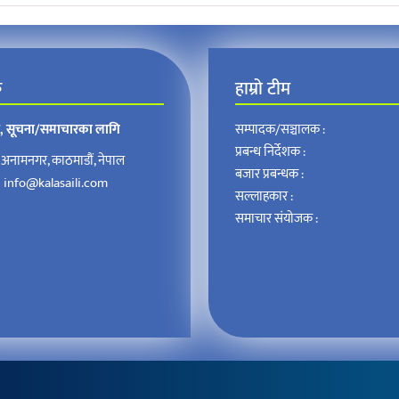
क
हाम्रो टीम
न, सूचना/समाचारका लागि
सम्पादक/सञ्चालक :
प्रबन्ध निर्देशक :
अनामनगर, काठमाडौं, नेपाल
बजार प्रबन्धक :
:
info@kalasaili.com
सल्लाहकार :
समाचार संयोजक :