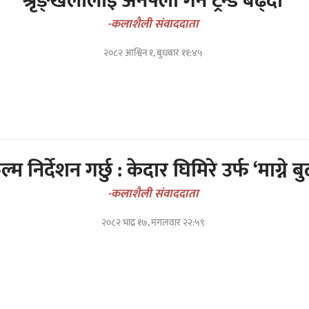
श्रृङ्खलालाई अनफ्लो गर्ने ट्रेन्ड बढ्दो
-कलाशैली संवाददाता
२०८२ आश्विन १, बुधबार ११:४५
्म निर्देशन गर्छु : केदार घिमिरे उर्फ ‘माग्ने बु
-कलाशैली संवाददाता
२०८२ भाद्र १७, मंगलवार २२:५९