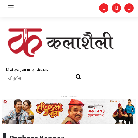
☰
समाचार
चलचित्र
भिडियो
ADVERTISEMENT
फोटो
ग्यालरी
गीत/