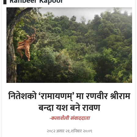
Ranbeer Kapoor
सङ्गीत
न्यू
मिडिया
अन्तरवार्ता
मनोरन्जन
नितेशको ‘रामायणम्’ मा रणवीर श्रीराम
बन्दा यश बने रावण
-कलाशैली संवाददाता
२०८२ असार २१, शनिबार २०:०९