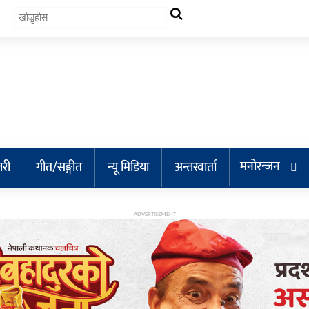
मनोरन्जन
लरी
गीत/सङ्गीत
न्यू मिडिया
अन्तरवार्ता
ADVERTISEMENT