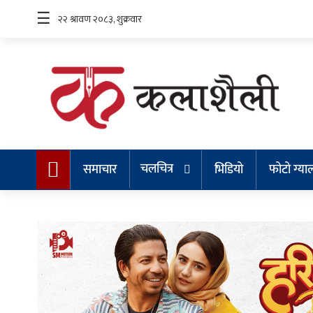
☰
समाचार
चलचित्र
चलचित्र
समाचार
भिडियो
फोटो ग्या
भिडियो
फोटो
ग्यालरी
गीत/
सङ्गीत
न्यू