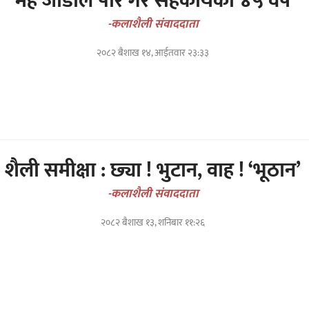
मह जोडीले पार गरे सहकार्यको ४५ वर्ष
-कलाशैली संवाददाता
२०८२ बैशाख १४, आईतवार २३:३३
शैली समीक्षा : छ्या ! भुटान, वाह ! ‘भूठान’
-कलाशैली संवाददाता
२०८२ बैशाख १३, शनिबार ११:२६