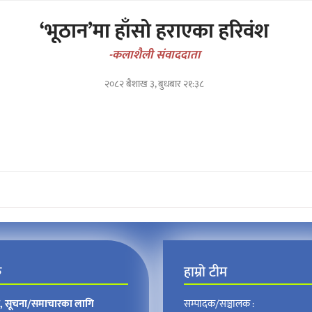
‘भूठान’मा हाँसो हराएका हरिवंश
-कलाशैली संवाददाता
२०८२ बैशाख ३, बुधबार २१:३८
क
हाम्रो टीम
न, सूचना/समाचारका लागि
सम्पादक/सञ्चालक :