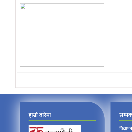
हाम्रो बारेमा
सम्पर्
विज्ञाप