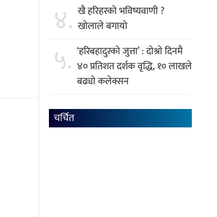
४.
खै हरिहरको भविष्यवाणी ?
खोलाले बगायो
५.
‘हरिबहादुरको जुत्ता’ : दाेश्राे दिनमै
४० प्रतिशत दर्शक वृद्धि, १० लाखले
बढ्याे कलेक्सन
चर्चित