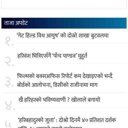
ताजा अपडेट
१.
‘गेट हिल्ड विथ आयुष’ को दोस्रो शाखा बुटवलमा
२.
हरिवंश भित्रिएसँगै ‘पाँच पाण्डव’ मुहुर्त
३.
फिल्मकाे बक्सअफिस रिपोर्ट कम देखाइएकाे भन्दै
बोर्डको आलोचना, डिसीको राजीनामा माग
४.
खै हरिहरको भविष्यवाणी ? खोलाले बगायो
५.
‘हरिबहादुरको जुत्ता’ : दाेश्राे दिनमै ४० प्रतिशत दर्शक