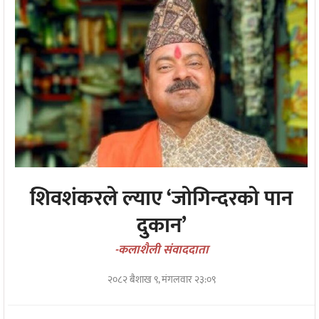
शिवशंकरले ल्याए ‘जोगिन्दरको पान
दुकान’
-कलाशैली संवाददाता
२०८२ बैशाख ९, मंगलवार २३:०९