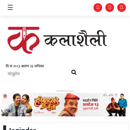
☰
समाचार
चलचित्र
भिडियो
ADVERTISEMENT
फोटो
ग्यालरी
गीत/