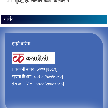
वृद्धि, १० लाखले बढ्याे कलेक्सन
चर्चित
हाम्रो बारेमा
कम्पनी नम्बर : ०२१२ [२०७९]
सूचना विभाग : ००१० [२०७९/०८०]
प्रेस काउन्सिल : ००११ [२०७९/०८०]