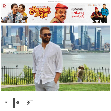
सङ्गीत
ADVERTISEMENT
न्यू
मिडिया
अन्तरवार्ता
मनोरन्जन
+
अ
अ
-
अ