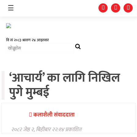
☰
‘आचार्य’ का लागि निखिल
समाचार
पुगे मुम्बई
चलचित्र
भिडियो
फोटो
कलाशैली संवाददाता
ग्यालरी
२०८२ जेष्ठ २, बिहीबार २२:१४ प्रकाशित
गीत/