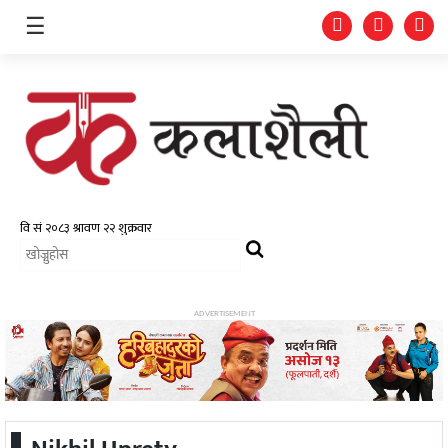
☰
समाचार
चलचित्र
भिडियो
ADVERTISEMENT
फोटो
ग्यालरी
गीत/