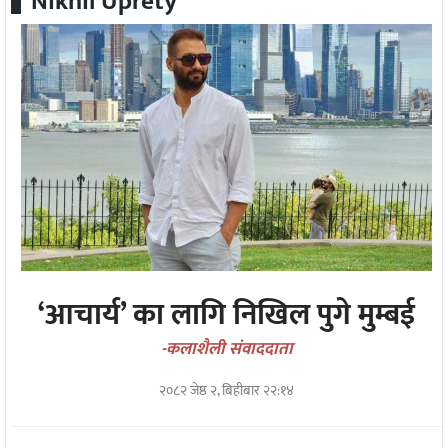
Nikhil Uprety
सङ्गीत
न्यू
मिडिया
अन्तरवार्ता
मनोरन्जन
‘आचार्य’ का लागि निखिल पुगे मुम्बई
-कलाशैली संवाददाता
२०८२ जेष्ठ २, बिहीबार २२:१४