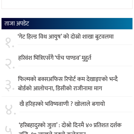
ताजा अपडेट
१.
‘गेट हिल्ड विथ आयुष’ को दोस्रो शाखा बुटवलमा
२.
हरिवंश भित्रिएसँगै ‘पाँच पाण्डव’ मुहुर्त
३.
फिल्मकाे बक्सअफिस रिपोर्ट कम देखाइएकाे भन्दै
बोर्डको आलोचना, डिसीको राजीनामा माग
४.
खै हरिहरको भविष्यवाणी ? खोलाले बगायो
५.
‘हरिबहादुरको जुत्ता’ : दाेश्राे दिनमै ४० प्रतिशत दर्शक