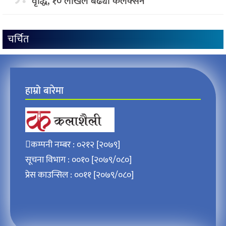
वृद्धि, १० लाखले बढ्याे कलेक्सन
चर्चित
हाम्रो बारेमा
कम्पनी नम्बर : ०२१२ [२०७९]
सूचना विभाग : ००१० [२०७९/०८०]
प्रेस काउन्सिल : ००११ [२०७९/०८०]