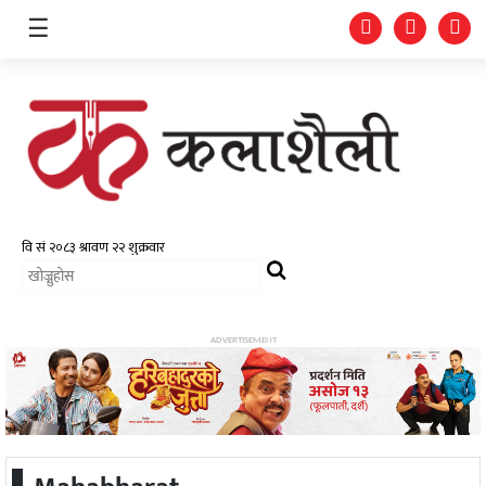
☰
समाचार
चलचित्र
भिडियो
ADVERTISEMENT
फोटो
ग्यालरी
गीत/