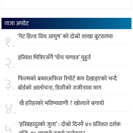
ताजा अपडेट
१.
‘गेट हिल्ड विथ आयुष’ को दोस्रो शाखा बुटवलमा
२.
हरिवंश भित्रिएसँगै ‘पाँच पाण्डव’ मुहुर्त
३.
फिल्मकाे बक्सअफिस रिपोर्ट कम देखाइएकाे भन्दै
बोर्डको आलोचना, डिसीको राजीनामा माग
४.
खै हरिहरको भविष्यवाणी ? खोलाले बगायो
५.
‘हरिबहादुरको जुत्ता’ : दाेश्राे दिनमै ४० प्रतिशत दर्शक