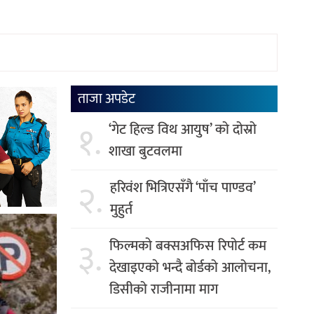
ताजा अपडेट
१.
‘गेट हिल्ड विथ आयुष’ को दोस्रो
शाखा बुटवलमा
२.
हरिवंश भित्रिएसँगै ‘पाँच पाण्डव’
मुहुर्त
३.
फिल्मकाे बक्सअफिस रिपोर्ट कम
देखाइएकाे भन्दै बोर्डको आलोचना,
डिसीको राजीनामा माग