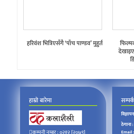
हरिवंश भित्रिएसँगै ‘पाँच पाण्डव’ मुहुर्त
फिल्म
देखाइए
ड
हाम्रो बारेमा
सम्पर्
विज्ञाप
ठेगाना :
कम्पनी नम्बर : ०२१२ [२०७९]
Email 