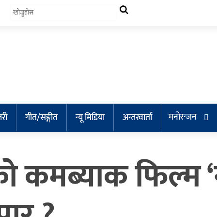
मनोरन्जन
लरी
गीत/सङ्गीत
न्यू मिडिया
अन्तरवार्ता
 कमब्याक फिल्म ‘
पार ?