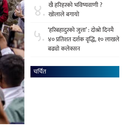
४.
खै हरिहरको भविष्यवाणी ?
खोलाले बगायो
५.
‘हरिबहादुरको जुत्ता’ : दाेश्राे दिनमै
४० प्रतिशत दर्शक वृद्धि, १० लाखले
बढ्याे कलेक्सन
चर्चित