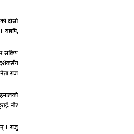
ो दोस्रो
 यद्यपि,
म सक्रिय
दर्शकसँग
िनेता राज
श हमालको
टराई, नीर
न् । राजु