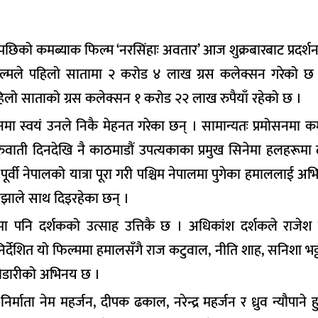
छिको कमब्याक फिल्म ‘नरसिंहाः अवतार’ आज शुक्रबारबाट प्रदर्शनक
फिल्मले पहिलो सातामा २ करोड ४ लाख ग्रस कलेक्सन गरेको छ ।
 साताको ग्रस कलेक्सन १ करोड २२ लाख रुपैयाँ रहेको छ ।
नमा स्वयं उनले निकै मेहनत गरेका छन् । सामान्यतः प्रमोसनमा क
ुवाती दिनदेखि नै काठमाडौं उपत्यकाका प्रमुख सिनेमा हलहरूमा 
पूर्वी नेपालको यात्रा पूरा गरी पश्चिम नेपालमा पुगेका हमाललाई अभ
ओझाले साथ दिइरहेका छन् ।
तामा पनि दर्शकको उत्साह उत्तिकै छ । अधिकांश दर्शकले राजे
 निर्देशित यो फिल्ममा हमालसँगै राज कटुवाल, नीति शाह, सनिशा भट्
द सोडारीको अभिनय छ ।
र्माता नेम महर्जन, दीपक ढकाल, नरेन्द्र महर्जन र ध्रुव न्यौपाने हु