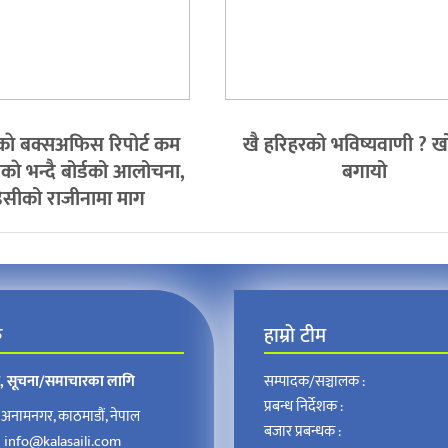
काे बक्सअफिस रिपोर्ट कम
खै हरिहरको भविष्यवाणी ? ख
काे भन्दै बोर्डको आलोचना,
बगायो
िसीको राजीनामा माग
क
हाम्रो टीम
न, सूचना/समाचारका लागि
सम्पादक/सञ्चालक :
प्रबन्ध निर्देशक :
अनामनगर, काठमाडौं, नेपाल
बजार प्रबन्धक :
:
info@kalasaili.com