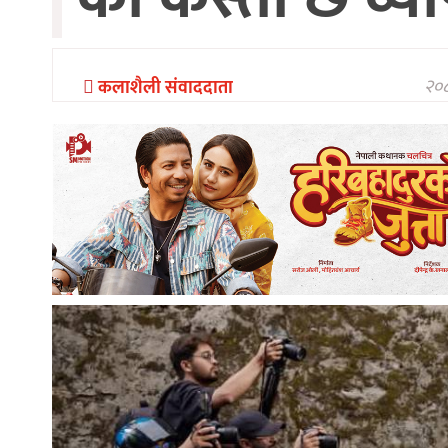
मिडिया
अन्तरवार्ता
२०८
कलाशैली संवाददाता
मनोरन्जन