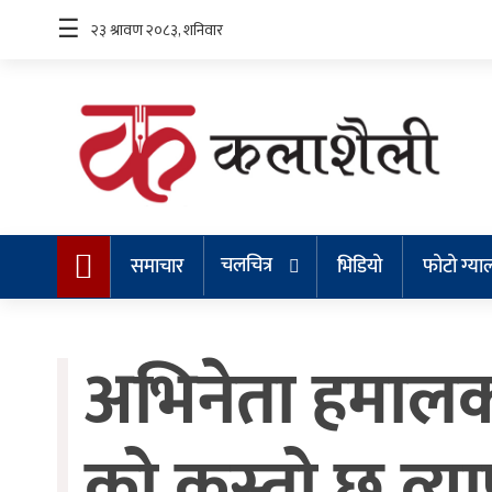
☰
समाचार
चलचित्र
चलचित्र
समाचार
भिडियो
फोटो ग्या
भिडियो
फोटो
अभिनेता हमालको
ग्यालरी
गीत/
सङ्गीत
को कस्तो छ व्या
न्यू