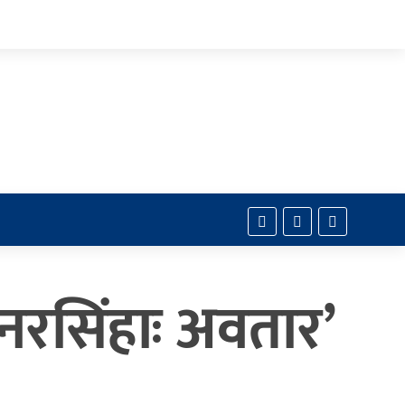
नरसिंहाः अवतार’