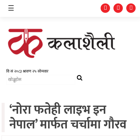
☰
समाचार
चलचित्र
भिडियो
‘नोरा फतेही लाइभ इन
फोटो
ग्यालरी
नेपाल’ मार्फत चर्चामा गौरव
गीत/