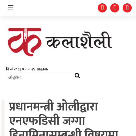
☰
समाचार
चलचित्र
भिडियो
प्रधानमन्त्री ओलीद्वारा
फोटो
ग्यालरी
एनएफडिसी जग्गा
गीत/
हिनामिनासम्बन्धी विषयमा