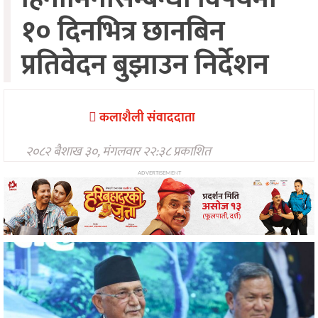
सङ्गीत
१० दिनभित्र छानबिन
न्यू
मिडिया
प्रतिवेदन बुझाउन निर्देशन
अन्तरवार्ता
मनोरन्जन
कलाशैली संवाददाता
२०८२ बैशाख ३०, मंगलवार २२:३८ प्रकाशित
ADVERTISEMENT