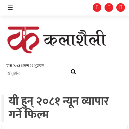
☰
समाचार
चलचित्र
भिडियो
यी हुन् २०८१ न्यून व्यापार
फोटो
ग्यालरी
गर्ने फिल्म
गीत/