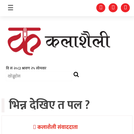
☰
समाचार
चलचित्र
भिडियो
भिन्न देखिए त पल ?
फोटो
ग्यालरी
गीत/
कलाशैली संवाददाता