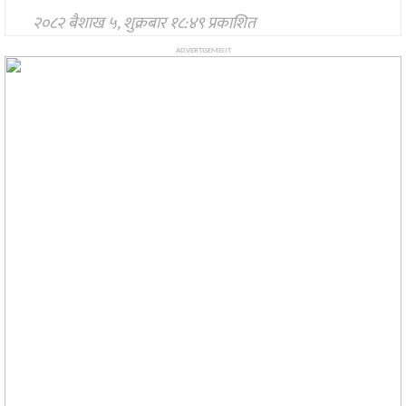
सङ्गीत
२०८२ बैशाख ५, शुक्रबार १८:४९ प्रकाशित
न्यू
मिडिया
ADVERTISEMENT
अन्तरवार्ता
मनोरन्जन