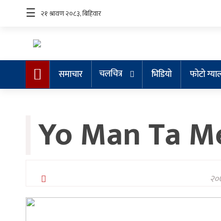
☰
चलचित्र
समाचार
भिडियो
फोटो ग्या
समाचार
Yo Man Ta Me
चलचित्र
भिडियो
फोटो
ग्यालरी
२०७
गीत/
सङ्गीत