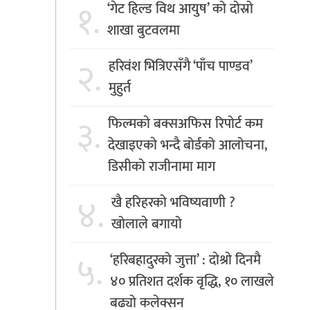
१.
‘गेट हिल्ड विथ आयुष’ को दोस्रो
शाखा बुटवलमा
२.
हरिवंश भित्रिएसँगै ‘पाँच पाण्डव’
मुहुर्त
३.
फिल्मकाे बक्सअफिस रिपोर्ट कम
देखाइएकाे भन्दै बोर्डको आलोचना,
डिसीको राजीनामा माग
४.
खै हरिहरको भविष्यवाणी ?
खोलाले बगायो
५.
‘हरिबहादुरको जुत्ता’ : दाेश्राे दिनमै
४० प्रतिशत दर्शक वृद्धि, १० लाखले
बढ्याे कलेक्सन