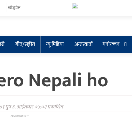
मनोरन्जन
लरी
गीत/सङ्गीत
न्यू मिडिया
अन्तरवार्ता
ro Nepali ho
९ पुष ३, आईतवार ०५:०२ प्रकाशित
ADVERTISEMENT