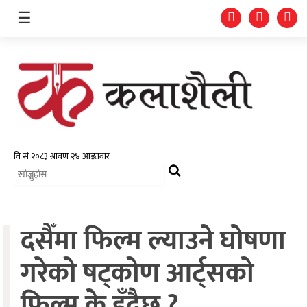
☰
समाचार
चलचित्र
भिडियो
दसैँमा फिल्म ल्याउने घोषणा
फोटो
ग्यालरी
गरेको षट्कोण आर्ट्सको
गीत/
फिल्म के हुँदैछ ?