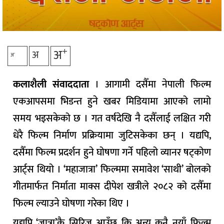
+
अ
अ
-
अ
कलाशैली संवाददाता
। आगामी दसैँमा नेपाली फिल्म
एकआपसमा भिडन्त हुने खबर मिडियामा आएको लामो
समय भइसकेको छ । गत वर्षदेखि नै दसैँलाई लक्षित गरी
धेरै फिल्म निर्माण प्रक्रियामा जुटिसकेका छन् । यद्यपि,
दसैँमा फिल्म प्रदर्शन हुने घोषणा गर्ने पहिलो व्यानर षट्कोण
आर्ट्स थियो । ‘महाजात्रा’ फिल्ममा समावेश ‘साथी’ बोलको
गीतमार्फत निर्माता माक्स दीपेश खत्रीले २०८२ को दसैँमा
फिल्म ल्याउने घोषणा गरेका थिए ।
यद्यपि ‘जात्रा’कै सिरिज आउँछ कि अन्य कुनै नयाँ फिल्म