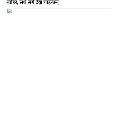
बाहिर, सधैं सँगै देख्न चाहन्छन् ।