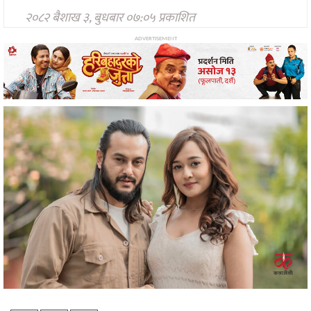
सङ्गीत
२०८२ बैशाख ३, बुधबार ०७:०५ प्रकाशित
न्यू
मिडिया
ADVERTISEMENT
अन्तरवार्ता
मनोरन्जन