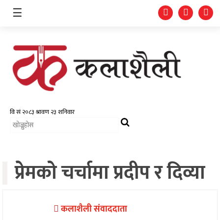
☰
समाचार
चलचित्र
भिडियो
प्रेमको चर्चामा प्रदीप र दिव्या
फोटो
ग्यालरी
गीत/
कलाशैली संवाददाता